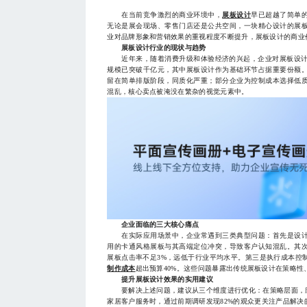
在当前竞争激烈的商业环境中，
展板设计
早已超越了简单
无论是展会现场、零售门店还是公共空间，一块精心设计的展
业对品牌形象和营销效果的重视程度不断提升，展板设计的商业
展板设计行业的现状与趋势
近年来，随着消费升级和体验经济的兴起，企业对展板设计的
规模已突破千亿元，其中展板设计作为基础环节占据重要份额
留在简单排版阶段，同质化严重；部分企业为控制成本选择低
混乱，核心卖点被淹没在繁杂的视觉元素中。
企业面临的三大核心痛点
在实际应用场景中，企业常遇到三类典型问题：首先是设计
用的卡通风格展板与其高端定位冲突，导致客户认知混乱。其
展板点击率不足3%，远低于行业平均水平。第三是执行成本控
制作成本
超出预算40%。这些问题暴露出传统展板设计在策略性
提升展板设计效果的实用建议
要解决上述问题，建议从三个维度进行优化：在策略层面，应
家居客户服务时，通过前期调研发现82%的观众更关注产品解