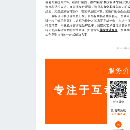
位咨询量提升65%。在执行层面，推荐采用“数据驱动”的迭代
焦点和话术表达。在资源整合层面，选择具有全案服务能力的
品质，又能统筹物料制作、安装等后续环节，某医疗设备企业采用
展板设计的价值本质上在于创造有效的品牌接触点。当观众在
进一步了解的意愿时，这样的设计才算真正完成使命。在这个
销售精英，用视觉语言讲述品牌故事，用空间艺术引导消费决
转化为具有销售力的视觉呈现，如需专业
展板设计服务
，欢迎致
从创意到执行的一站式解决方案。
— THE END
服务
专注于互动营
咨询热线
17723342546