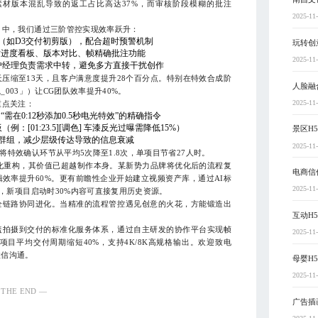
材版本混乱导致的返工占比高达37%，而审核阶段模糊的批注
2025-11
目中，我们通过三阶管控实现效率跃升：
（如D3交付初剪版），配合超时预警机制
玩转创
持实时进度看板、版本对比、帧精确批注功能
2025-11
户经理负责需求中转，避免多方直接干扰创作
压缩至13天，且客户满意度提升28个百分点。特别在特效合成阶
人脸融
_003」）让CG团队效率提升40%。
2025-11
重点关注：
需在0:12秒添加0.5秒电光特效”的精确指令
：[01:23.5][调色] 车漆反光过曝需降低15%）
景区H
策群组，减少层级传达导致的信息衰减
2025-11
特效确认环节从平均5次降至1.8次，单项目节省27人时。
化重构，其价值已超越制作本身。某新势力品牌将优化后的流程复
电商信
效率提升60%。更有前瞻性企业开始建立视频资产库，通过AI标
2025-11
用，新项目启动时30%内容可直接复用历史资源。
全链路协同进化。当精准的流程管控遇见创意的火花，方能锻造出
互动H
盖拍摄到交付的标准化服务体系，通过自主研发的协作平台实现帧
2025-11
目平均交付周期缩短40%，支持4K/8K高规格输出。欢迎致电
微信沟通。
母婴H
2025-11
 THE END —
广告插