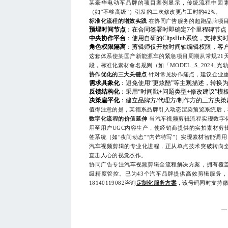
某豪华电动车品牌的项目案例显示，传统流程中因素
（如“不够高级”）引发的二次修改更占工时的42%。
标准化流程的增效实践
在协同广告服务的超跑品牌项
预埋时间节点
：在合同签署时即确定7个里程碑节点
中央协作平台
：使用自研的ClipsHub系统，支
角色权限隔离
：剪辑师仅开放时间轴编辑权限，客
这套体系使某国产新能源车的紧急项目周期从常规21天
段，标准化素材命名规则（如「MODEL_S_2024_光轨
协作优化的三大关键点
针对常见协作痛点，建议企业
需求具象化
：避免使用“更炫酷”等主观描述，转换为“
反馈结构化
：采用“时间戳+问题类型+修改建议”模板（例
决策扁平化
：建立品牌方/代理方/制作方的三方决
值得注意的是，某德系品牌引入动态渲染预览系统后，将
数字化流程的价值延伸
当汽车视频剪辑流程实现数字
用至用户UGC内容生产，使经销商提供的实拍素材剪辑
签系统（如“夜间动态”“内饰特写”）实现素材智能调
汽车视频剪辑的专业化进程，正从单点技术突破转向
直击人心的视觉杰作。
协同广告专注汽车视频剪辑全流程解决方案，拥有覆
级精度管控。已为43个汽车品牌提供高效剪辑服务，项
18140119082咨询
定制化服务方案
，该号码同时支持
—