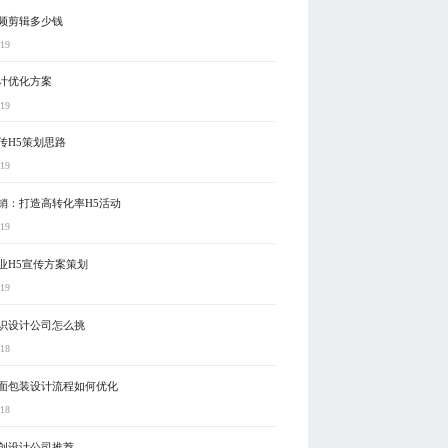
频剪辑多少钱
-19
计优化方案
-19
传H5策划思路
-19
销：打造高转化率H5活动
-19
业H5宣传方案策划
-19
识设计公司怎么挑
-18
面包装设计流程如何优化
-18
创设计公司推荐