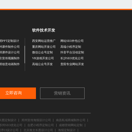
软件技术开发
明PPT定制设计
西安网站运营推广
网站SEO外包公司
州课件制作公司
重庆网站开发公司
高端小程序定制
圳课件设计公司
微信公众号定制
抖音平台活动定制
京宣传视频制作
VR游戏开发公司
长沙SEO优化公司
明创意动画制作
高端公众号开发
贵阳专业网站开发
立即咨询
营销资讯
长图定制设计
郑州宣传海报设计公司
南昌私域商城制作公司
苏州SEO优化公司
合肥小程序定制公司
成都营销网站定制
序UI设计公司
北京推文长图设计公司
海报定制设计