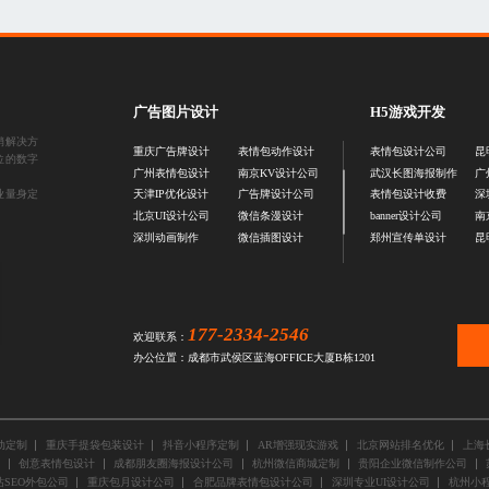
广告图片设计
H5游戏开发
销解决方
重庆广告牌设计
表情包动作设计
表情包设计公司
昆
位的数字
广州表情包设计
南京KV设计公司
武汉长图海报制作
广
业量身定
天津IP优化设计
广告牌设计公司
表情包设计收费
深
北京UI设计公司
微信条漫设计
banner设计公司
南
深圳动画制作
微信插图设计
郑州宣传单设计
昆
177-2334-2546
欢迎联系：
办公位置：成都市武侯区蓝海OFFICE大厦B栋1201
动定制
重庆手提袋包装设计
抖音小程序定制
AR增强现实游戏
北京网站排名优化
上海
创意表情包设计
成都朋友圈海报设计公司
杭州微信商城定制
贵阳企业微信制作公司
SEO外包公司
重庆包月设计公司
合肥品牌表情包设计公司
深圳专业UI设计公司
杭州小程