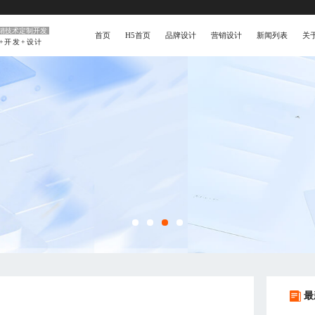
销技术定制开发
首页
H5首页
品牌设计
营销设计
新闻列表
关
5+开发+设计
最