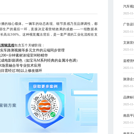
汽车视
2025-11
传播的核心载体。一辆车的动态表现、细节质感乃至品牌调性，都
广告设
容生产的最后一环，直接决定着营销效果的成败——一组数据表
2025-11
长高出300%。这种视觉魔法背后，是一套严谨的工业化流程在支
文旅宣
频剪辑流程
包含五个关键阶段：
2025-11
画、实车路测视频等多元文件的云端同步管理
00+分钟素材浓缩至90秒精华
完成电影级调色（如宝马M系列经典的金属冷色调）
蓝橙营
AR场景融合等专业技术应用
2025-11
目需经过3轮以上修改循环
旅游企
2025-11
品牌标
2025-11
南昌平
2025-11
南昌文