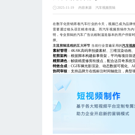
内容来源
汽车视频剪辑
2025-11-19
在数字化营销席卷汽车行业的今天，视频已成为品牌
需要通过镜头语言精准传递。而汽车视频剪辑作为内
明，专业剪辑的汽车广告比粗制滥造版本的用户停留时
撑。
主流剪辑流程的五大环节
当前行业普遍采用的
汽车视
素材管理
：4K/6K高码率拍摄素材、三维渲染动
初剪架构
：根据脚本构建叙事骨架，平均每项目筛选2
精剪调色
：帧级精度修剪衔接点，配合达芬奇系统
特效合成
：CGI车辆光影渲染、动态数据可视化、
协同审核
：支持品牌方在线标注时间轴批注，典型项