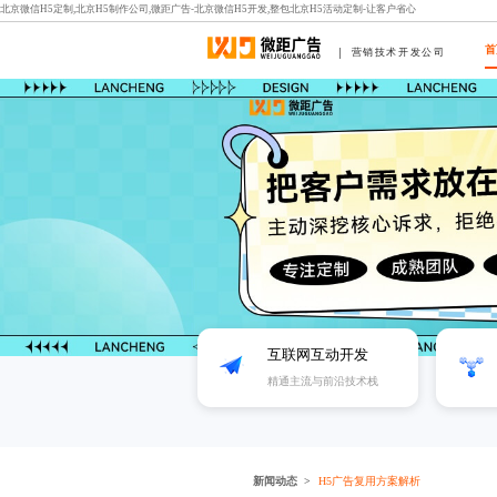
北京微信H5定制,北京H5制作公司,微距广告-北京微信H5开发,整包北京H5活动定制-让客户省心
首
营销技术开发公司
互联网互动开发
精通主流与前沿技术栈
新闻动态
H5广告复用方案解析