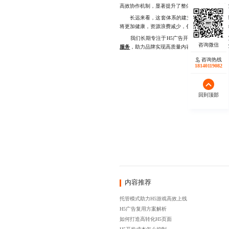
高效协作机制，显著提升了整体研发效能，也让
长远来看，这套体系的建立不仅有助于内部降
将更加健康，资源浪费减少，创新空间扩大，最
我们长期专注于H5广告开发领域的实践与沉
服务
，助力品牌实现高质量内容快速产出与规模化投
咨询热线
18140119082
回到顶部
内容推荐
托管模式助力H5游戏高效上线
H5广告复用方案解析
如何打造高转化H5页面