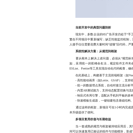
当前开发中的典型问题剖析
现实中，多数企业的H5广告开发仍处于“手工
繁在不同项目中重新编写；缺乏性能监控机制，
人接手往往需要花费大量时间“读懂”旧代码，
系统性解决方案：从规范到框架
要从根本上解决上述问题，必须从“规范标准
如，采用统一的驼峰命名法，规定组件文件夹
ESLint、Prettier等工具实现自动化代码检
在此基础上，构建基于主流前端框架（如Vue.j
- 高性能动画库（如Lottie、GSAP），支
- 统一的数据埋点系统，自动对接主流分析
- 内置AB测试能力，支持动态配置切换与流
- 响应式布局引擎，适配从手机到平板的多
- 快速模板生成器，一键创建包含基础结构、
通过这样的框架，新项目可在1小时内完成原
本升级提供了便利。
多项目复用价值与长期收益
当一套成熟的规范与框架被持续应用后，其带来
间可以快速复用已验证的组件与功能模块，形成