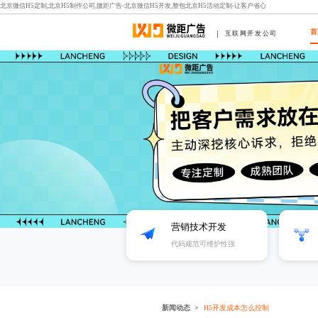
北京微信H5定制,北京H5制作公司,微距广告-北京微信H5开发,整包北京H5活动定制-让客户省心
首
互联网开发公司
营销技术开发
代码规范可维护性强
新闻动态
H5开发成本怎么控制