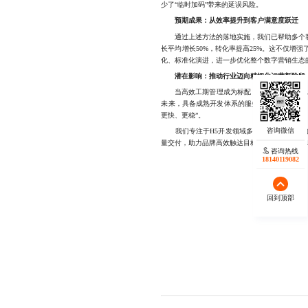
少了“临时加码”带来的延误风险。
预期成果：从效率提升到客户满意度跃迁
通过上述方法的落地实施，我们已帮助多个客户
长平均增长50%，转化率提高25%。这不仅增
化、标准化演进，进一步优化整个数字营销生态
潜在影响：推动行业迈向精细化运营新阶段
当高效工期管理成为标配，企业不再将H5开发
未来，具备成熟开发体系的服务商将更具竞争力
更快、更稳”。
我们专注于H5开发领域多年，积累了丰富的
量交付，助力品牌高效触达目标用户，微信同号1814
咨询热线
18140119082
回到顶部