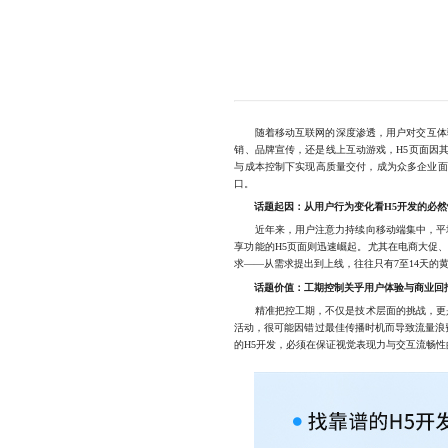
随着移动互联网的深度渗透，用户对交互体
销、品牌宣传，还是线上互动游戏，H5页面因
与成本控制下实现高质量交付，成为众多企业面
口。
话题起因：从用户行为变化看H5开发的必然
近年来，用户注意力持续向移动端集中，平均
享功能的H5页面则迅速崛起。尤其在电商大促
求——从需求提出到上线，往往只有7至14天
话题价值：工期控制关乎用户体验与商业回
精准把控工期，不仅是技术层面的挑战，更是影
活动，很可能因错过最佳传播时机而导致流量浪
的H5开发，必须在保证视觉表现力与交互流畅性