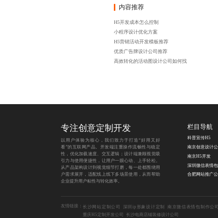
内容推荐
H5开发成本怎么控制
小程序设计优化方案
H5营销活动开发模板推荐
优质广告牌设计公司推荐
高效转化的活动图设计公司如何找
专注创意定制开发
栏目导航
科普宣传H5
以用户体验为核心，我们致力于打造“好用又好
看”的互联网产品。开发端注重操作流畅性与稳定
南京创意设计公
性，优化加载速度、交互逻辑；设计端兼顾视觉吸
南京H5开发
引力与使用便捷性，让用户一眼心动、上手轻松。
从产品架构设计到视觉细节打磨，每一处都围绕用
户需求展开，适配线上线下多场景使用，从而帮助
合肥网站推广公
企业提升用户粘性与转化效率。
友情链接：
长沙网站定制公司
深圳ip形象设计定制
南京微信表情包制作公
重庆H5定制开发公司
长沙电商店铺装修设计公司