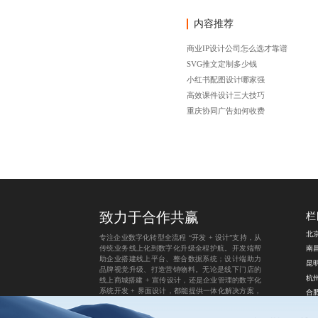
内容推荐
商业IP设计公司怎么选才靠谱
SVG推文定制多少钱
小红书配图设计哪家强
高效课件设计三大技巧
重庆协同广告如何收费
致力于合作共赢
栏
专注企业数字化转型全流程 “开发 + 设计”支持，从
传统业务线上化到数字化升级全程护航。开发端帮
助企业搭建线上平台、整合数据系统；设计端助力
品牌视觉升级、打造营销物料。无论是线下门店的
线上商城搭建 + 宣传设计，还是企业管理的数字化
系统开发 + 界面设计，都能提供一体化解决方案，
让转型过程平稳高效。