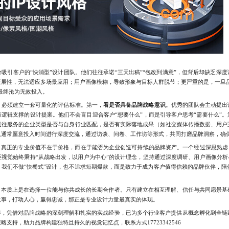
引客户的“快消型”设计团队。他们往往承诺“三天出稿”“包改到满意”，但背后却缺乏深度
延展性，无法适应多场景应用；用户画像模糊，导致形象与目标人群脱节；更严重的是，一旦品
，最终沦为无效投入。
，必须建立一套可量化的评估标准。第一，
看是否具备品牌战略意识
。优秀的团队会主动提出
逻辑支撑的设计提案。他们不会盲目迎合客户“想要什么”，而是引导客户思考“需要什么”。
过往服务的企业类型是否与自身行业匹配，是否有实际落地成果（如社交媒体传播数据、用户
队通常愿意投入时间进行深度交流，通过访谈、问卷、工作坊等形式，共同打磨品牌洞察，确
真正的专业价值不在于价格，而在于能否为企业创造可持续的品牌资产。一个经过深思熟虑、
视觉始终秉持“从战略出发，以用户为中心”的设计理念，坚持通过深度调研、用户画像分析
我们不做“快餐式”设计，也不追求短期爆款，而是致力于成为客户值得信赖的品牌伙伴，陪
本质上是在选择一位能与你共成长的长期合作者。只有建立在相互理解、信任与共同愿景基
故事，打动人心，赢得忠诚，那正是专业设计力量最真实的体现。
，凭借对品牌战略的深刻理解和扎实的实战经验，已为多个行业客户提供从概念孵化到全链
支持，助力品牌构建独特且持久的视觉记忆点，联系方式17723342546