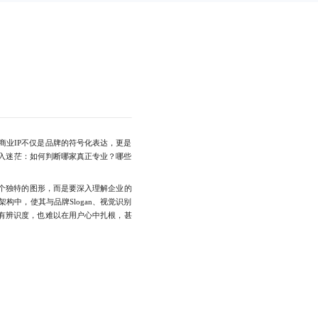
业IP不仅是品牌的符号化表达，更是
入迷茫：如何判断哪家真正专业？哪些
个独特的图形，而是要深入理解企业的
中，使其与品牌Slogan、视觉识别
再有辨识度，也难以在用户心中扎根，甚