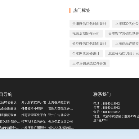
热门标签
贵阳微信红包封面设计
上海SEO优化公
视频后期制作公司
天津数字营销活动开
长沙微信红包封面设计
上海商品详情页
合肥网店装修设计
北京移动端UI设计
天津营销系统软件开发
目导航
联系我们
北京品牌包装设计公司
知识付费软件开发
上海视频微剪辑公司
电话：
18140119082
售前：
18140119082
南昌企业图册设计公司
任务接单小程序
贵阳AI智能体开发公司
售后：
18140119082
昆明直播间装修公司
托育管理系统平台
郑州广告牌设计公司
地址：成都市武侯区长益路13号
厦B座1201
杭州3D课件制作公司
打车APP源码开发
创意包装设计公司
合肥APPUI设计公司
小程序推广图设计
长沙AR体感游戏定制