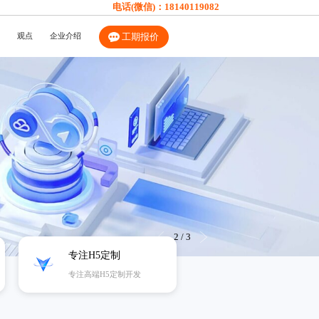
电话(微信)：
18140119082
观点
企业介绍
工期报价
3
/
3
专注H5定制
专注高端H5定制开发