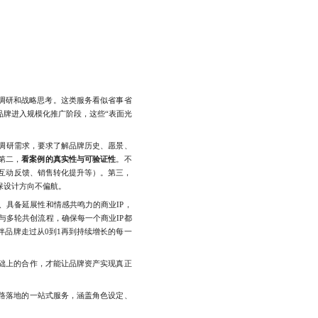
调研和战略思考。这类服务看似省事省
牌进入规模化推广阶段，这些“表面光
调研需求，要求了解品牌历史、愿景、
第二，
看案例的真实性与可验证性
。不
互动反馈、销售转化提升等）。第三，
保设计方向不偏航。
具备延展性和情感共鸣力的商业IP，
与多轮共创流程，确保每一个商业IP都
伴品牌走过从0到1再到持续增长的每一
础上的合作，才能让品牌资产实现真正
路落地的一站式服务，涵盖角色设定、