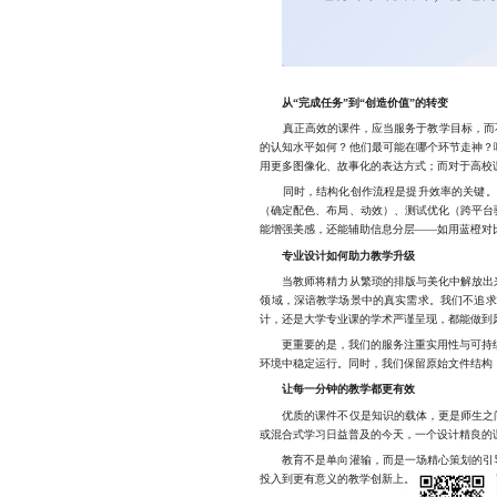
从“完成任务”到“创造价值”的转变
真正高效的课件，应当服务于教学目标，而不仅
的认知水平如何？他们最可能在哪个环节走神？
用更多图像化、故事化的表达方式；而对于高校
同时，结构化创作流程是提升效率的关键。建
（确定配色、布局、动效）、测试优化（跨平台
能增强美感，还能辅助信息分层——如用蓝橙对
专业设计如何助力教学升级
当教师将精力从繁琐的排版与美化中解放出来
领域，深谙教学场景中的真实需求。我们不追求
计，还是大学专业课的学术严谨呈现，都能做到
更重要的是，我们的服务注重实用性与可持续性。所
环境中稳定运行。同时，我们保留原始文件结构
让每一分钟的教学都更有效
优质的课件不仅是知识的载体，更是师生之间
或混合式学习日益普及的今天，一个设计精良的
教育不是单向灌输，而是一场精心策划的引导
投入到更有意义的教学创新上。蓝橙广告始终相