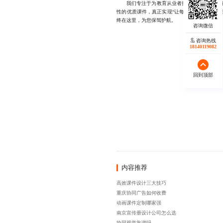
我们专注于为教育从业者提供从内容策划到视
性的优质课件，真正实现“让每一分钟的教学都更有
终在这里，为您保驾护航。
咨询热线
18140119082
回到顶部
内容推荐
高效课件设计三大技巧
重庆协同广告如何收费
动画课件定制哪家强
南京宣传册设计公司怎么选
协同视觉靠谱吗