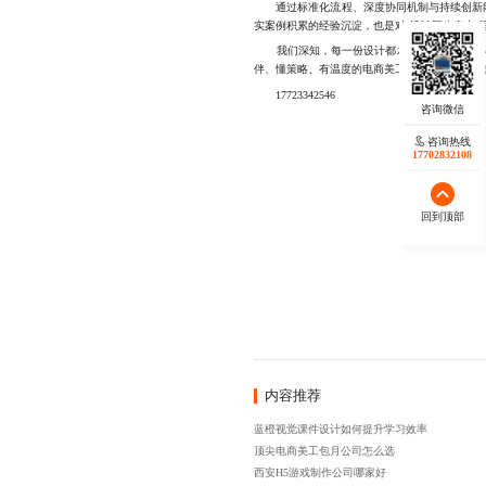
通过标准化流程、深度协同机制与持续创新能
实案例积累的经验沉淀，也是对“设计即生产力”
我们深知，每一份设计都承载着品牌的期待与用
伴、懂策略、有温度的电商美工包月公司，不妨
17723342546
咨询热线
17702832108
回到顶部
内容推荐
蓝橙视觉课件设计如何提升学习效率
顶尖电商美工包月公司怎么选
西安H5游戏制作公司哪家好