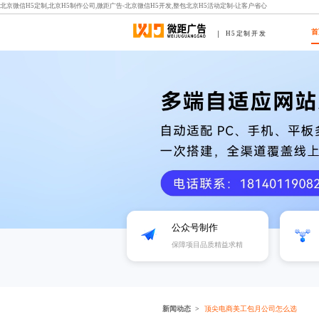
北京微信H5定制,北京H5制作公司,微距广告-北京微信H5开发,整包北京H5活动定制-让客户省心
首
H5定制开发
公众号制作
保障项目品质精益求精
新闻动态
顶尖电商美工包月公司怎么选