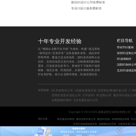
微信H5设计公司收费标准
专业UI设计服务哪家强
十年专业开发经验
栏目导航
劳动节h5案例
以 “赋能企业数字化升级” 为使命，构建 “成品系统
+源码交付+定制开发” 全链条服务体系。成品软件
深圳H5定制公
即拿即用，覆盖主流业务场景；源码直供保障企业
H5游戏制作
自控，支持后续灵活迭代优化；定制精准匹配独特
沈阳H5制作公
需求，打造差异化竞争力。系统经千万级用户场景
检验，稳定合规、性能优异，从需求调研到售后维
北京H5游戏定
护全程护航，助力企业降本增效，快速实现转型目
标。
友情链接：
H5开发制作公司
AR虚拟游戏定制
深圳积分商城开发公司
广州
昆明百度竞价优化公司
元宇宙H5
H5定制公司
重庆SEO优化公
合肥游戏H5制作
北京长图文设计公司
Copyright © 2014-2026 成都蓝橙互动科技有限公司
地区合集：
南京微信H5制作
微信定制开发公司
微信H5定制
AR增强现实游戏
长沙
天津互动体感游戏开发
成都微信H5开发
玉林淘宝美工设