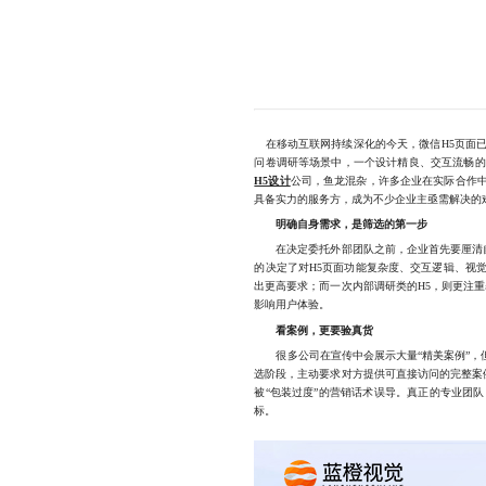
在移动互联网持续深化的今天，微信H5页面已
问卷调研等场景中，一个设计精良、交互流畅的
H5设计
公司，鱼龙混杂，许多企业在实际合作
具备实力的服务方，成为不少企业主亟需解决的
明确自身需求，是筛选的第一步
在决定委托外部团队之前，企业首先要厘清自
的决定了对H5页面功能复杂度、交互逻辑、视
出更高要求；而一次内部调研类的H5，则更注
影响用户体验。
看案例，更要验真货
很多公司在宣传中会展示大量“精美案例”，但
选阶段，主动要求对方提供可直接访问的完整案
被“包装过度”的营销话术误导。真正的专业团
标。