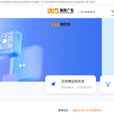
北京微信H5定制,北京H5制作公司,微距广告-北京微信H5开发,整包北京H5活动定制-让客户省心
首
H5游戏制作
互联网定制开发
拒绝模版化，只做定制开发
新闻动态
微信H5设计公司收费标准