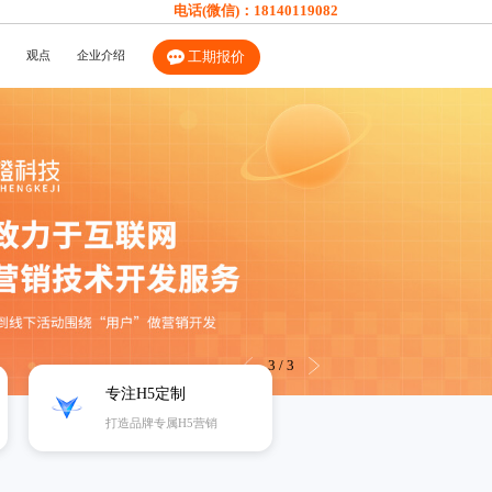
电话(微信)：
18140119082
观点
企业介绍
工期报价
3
/
3
专注H5定制
打造品牌专属H5营销