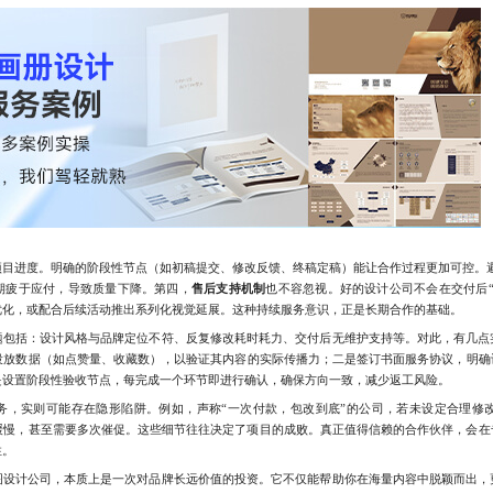
项目进度。明确的阶段性节点（如初稿提交、修改反馈、终稿定稿）能让合作过程更加可控。避
期疲于应付，导致质量下降。第四，
售后支持机制
也不容忽视。好的设计公司不会在交付后
优化，或配合后续活动推出系列化视觉延展。这种持续服务意识，正是长期合作的基础。
括：设计风格与品牌定位不符、反复修改耗时耗力、交付后无维护支持等。对此，有几点
带投放数据（如点赞量、收藏数），以验证其内容的实际传播力；二是签订书面服务协议，明确
是设置阶段性验收节点，每完成一个环节即进行确认，确保方向一致，减少返工风险。
，实则可能存在隐形陷阱。例如，声称“一次付款，包改到底”的公司，若未设定合理修
速度缓慢，甚至需要多次催促。这些细节往往决定了项目的成败。真正值得信赖的合作伙伴，会
性。
计公司，本质上是一次对品牌长远价值的投资。它不仅能帮助你在海量内容中脱颖而出，