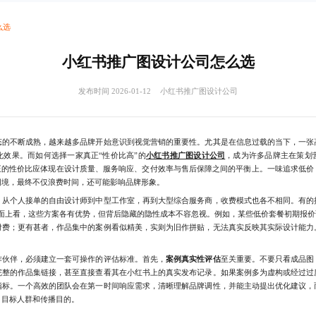
么选
小红书推广图设计公司怎么选
发布时间 2026-01-12
小红书推广图设计公司
不断成熟，越来越多品牌开始意识到视觉营销的重要性。尤其是在信息过载的当下，一张
效果。而如何选择一家真正“性价比高”的
小红书推广图设计公司
，成为许多品牌主在策划
真正的性价比应体现在设计质量、服务响应、交付效率与售后保障之间的平衡上。一味追求低价
困境，最终不仅浪费时间，还可能影响品牌形象。
个人接单的自由设计师到中型工作室，再到大型综合服务商，收费模式也各不相同。有的
表面上看，这些方案各有优势，但背后隐藏的隐性成本不容忽视。例如，某些低价套餐初期报
付费；更有甚者，作品集中的案例看似精美，实则为旧作拼贴，无法真实反映其实际设计能力
伙伴，必须建立一套可操作的评估标准。首先，
案例真实性评估
至关重要。不要只看成品图
完整的作品集链接，甚至直接查看其在小红书上的真实发布记录。如果案例多为虚构或经过过
指标。一个高效的团队会在第一时间响应需求，清晰理解品牌调性，并能主动提出优化建议，
、目标人群和传播目的。