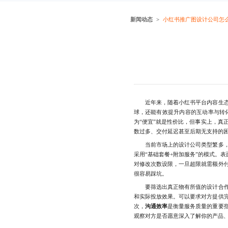
新闻动态
小红书推广图设计公司怎
近年来，随着小红书平台内容生态的
球，还能有效提升内容的互动率与转化
为“便宜”就是性价比，但事实上，
数过多、交付延迟甚至后期无支持的
当前市场上的设计公司类型繁多，从
采用“基础套餐+附加服务”的模式。
对修改次数设限，一旦超限就需额外
很容易踩坑。
要筛选出真正物有所值的设计合作
和实际投放效果。可以要求对方提供
次，
沟通效率
是衡量服务质量的重要
观察对方是否愿意深入了解你的产品