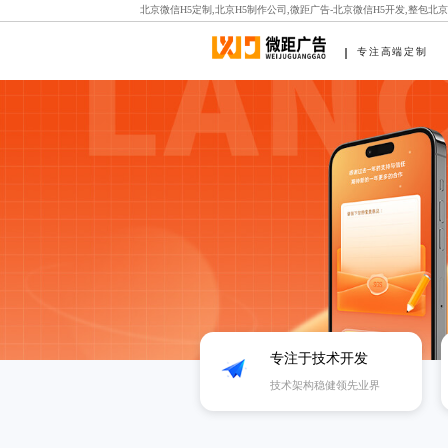
北京微信H5定制,北京H5制作公司,微距广告-北京微信H5开发,整包北
专注高端定制
专注于技术开发
技术架构稳健领先业界