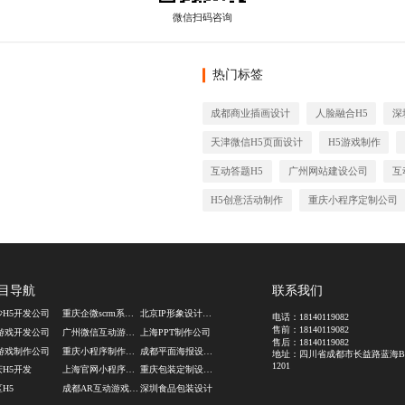
热门标签
成都商业插画设计
人脸融合H5
深
天津微信H5页面设计
H5游戏制作
互动答题H5
广州网站建设公司
互
H5创意活动制作
重庆小程序定制公司
目导航
联系我们
沙H5开发公司
重庆企微scrm系统开发
北京IP形象设计公司
电话：
18140119082
售前：
18140119082
5游戏开发公司
广州微信互动游戏定制
上海PPT制作公司
售后：
18140119082
5游戏制作公司
重庆小程序制作公司
成都平面海报设计公司
地址：四川省成都市长益路蓝海
1201
庆H5开发
上海官网小程序定制
重庆包装定制设计公司
H5
成都AR互动游戏制作
深圳食品包装设计