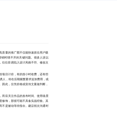
高质量的推广图不仅能快速抓住用户眼
营销时绕不开的关键问题。很多人误以
，往往容易陷入设计风格不符、修改次
按项目计价，有的按小时收费，还有些
价诱人，却在后期频繁要求追加费用，或
。因此，仅凭价格或宣传文案做判断，
，而应关注作品的发布时间、使用场景
度修饰，那很可能不具备实战经验。其
而不是被动等待指令。建议初次沟通时