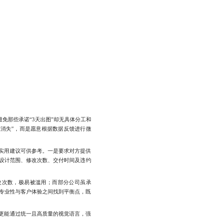
免那些承诺“3天出图”却无具体分工和
“消失”，而是愿意根据数据反馈进行微
实用建议可供参考。一是要求对方提供
设计范围、修改次数、交付时间及违约
改次数，极易被滥用；而部分公司虽承
在专业性与客户体验之间找到平衡点，既
更能通过统一且高质量的视觉语言，强