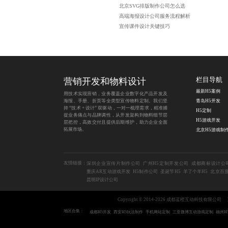
北京SVG排版制作公司怎么选
高端海报设计公司服务流程解析
宣传课件设计关键技巧
营销开发和物料设计
栏目导航
最新H5案例
用技术实现营销，业务覆盖企业数字化产品开发及
海报、手册、折页等全类型宣传物料定制。我们坚
青岛H5开发
持 “技术 + 设计” 双驱动，一对一梳理需求，精准捕
H5定制
捉业务痛点与品牌调性，从开发架构到物料细节层
H5游戏开发
层把控，高效交付且提供后期维护，助力企业全面
拓展市场。
友情链接：
深圳企业宣传片制作公司
广州H5定制开发公司
成都商标设计公
重庆AR互动游戏开发
H5制作公司
圣诞节H5
羊了个羊H5
北京百
昆明IP设计公司
Copyright © 2014-2026 成都蓝橙互动科技有限公司
地区合集：
成都H5开发
西安H5玩法制作
手机网站定制
三亚微博互动游戏定制
福州H