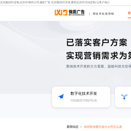
北京微信H5定制,北京H5制作公司,微距广告-北京微信H5开发,整包北京H5活动定制-让客户省心
首
用技术实现营销
数字化技术开发
代码规范可维护性强
新闻动态
深圳宣传图片设计公司怎么选