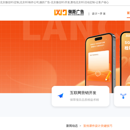
北京微信H5定制,北京H5制作公司,微距广告-北京微信H5开发,整包北京H5活动定制-让客户省心
首
设计+开发
互联网营销开发
保障项目品质精益求精
新闻动态
宣传课件设计关键技巧