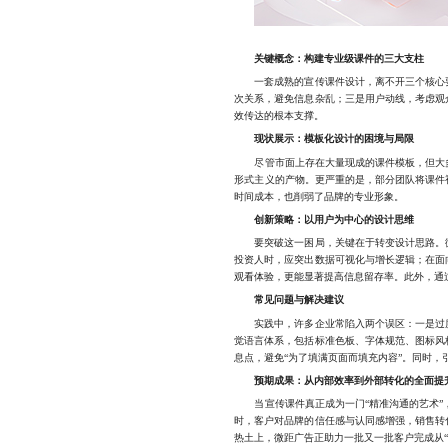
关键概念：构建专业级课件的三大支柱
一套成熟的宣传课件设计，离不开三个核心要
次关系，避免信息杂乱；三是用户动线，考虑观
效传达的根本支撑。
现状展示：模板化设计的困境与局限
尽管市面上存在大量现成的课件模板，但大多数
形式主义的产物。更严重的是，部分团队将课件
时间成本，也削弱了品牌的专业形象。
创新策略：以用户为中心的设计思维
要突破这一困局，关键在于转变设计思路。微
投资人时，应突出数据可视化与增长逻辑；在面
观看体验，更能显著提高信息留存率。此外，通
常见问题与解决建议
实践中，许多企业常陷入两个误区：一是过度
觉语言体系，包括标准色板、字体规范、图标风
息点，避免“为了填满页面而填充内容”。同时
预期成果：从内部效率到外部转化的全面提
当宣传课件真正成为一门“精准沟通的艺术”，
时，客户对品牌的信任感与认同感增强，销售转
热土上，微距广告正助力一批又一批客户完成从“