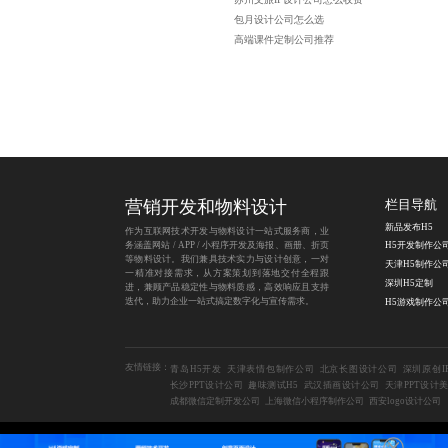
包月设计公司怎么选
高端课件定制公司推荐
营销开发和物料设计
栏目导航
新品发布H5
作为互联网技术开发与物料设计一站式服务商，业
务涵盖网站 / APP / 小程序开发及海报、画册、折页
H5开发制作公
等物料设计。我们兼具技术实力与设计创意，一对
天津H5制作公
一精准对接需求，从方案策划到落地交付全程跟
深圳H5定制
进，兼顾产品稳定性与物料质感，高效响应且支持
迭代，助力企业一站式搞定数字化与宣传需求。
H5游戏制作公
友情链接：
青岛H5开发
天津表情包制作公司
北京长图设计公司
深圳原创I
长沙PPT设计公司
趣味测试H5
武汉插画设计公司
天津PPT设计
成都微信定制开发公司
上海微信小程序制作公司
西安logo设计公司
Copyright © 2014-2026 成都蓝橙互动科技有限公司