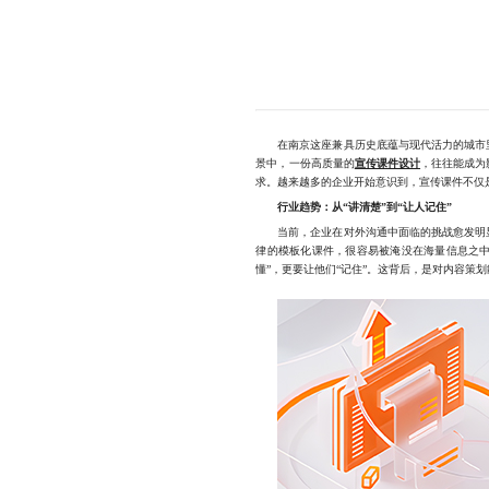
在南京这座兼具历史底蕴与现代活力的城市里
景中，一份高质量的
宣传课件设计
，往往能成为
求。越来越多的企业开始意识到，宣传课件不仅
行业趋势：从“讲清楚”到“让人记住”
当前，企业在对外沟通中面临的挑战愈发明显
律的模板化课件，很容易被淹没在海量信息之中
懂”，更要让他们“记住”。这背后，是对内容策