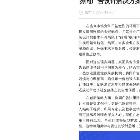
协同广告设计解决方
发布于 2025-12-25
在当今市场竞争日益激烈的环境下，
建立情感连接的关键触点。尤其是在广
装设计的要求不再局限于“好看”或“
并实现销售转化。然而，许多企业在实
脱颖而出；环保要求不断升级，传统材
项目推进效率。
面对这些现实问题，真正具备专业能
告始终坚持以用户洞察为核心，结合市
一些仅注重视觉效果的机构，协同广告
习惯与心理预期，确保每一份包装方案
计项目中，团队通过对年轻群体偏好的
还成功带动了社交媒体上的自发传播，
在创新策略方面，协同广告注重跨领
计不仅是美术创作，更是供应链管理、
入结构工程师、印刷专家以及数字营销
着可持续发展理念深入人心，我们在材
用可降解纸浆、再生纤维等新型材质
性。这种兼顾美学与责任的设计思维，