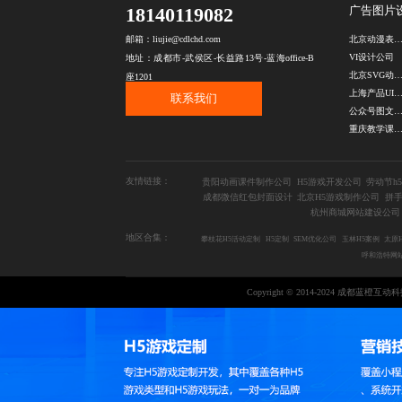
18140119082
广告图片
北京动漫表情包设
邮箱：liujie@cdlchd.com
VI设计公司
地址：成都市-武侯区-长益路13号-蓝海office-B
北京SVG动画设计公
座1201
上海产品UI设
联系我们
公众号图文排
重庆教学课件设计公
友情链接：
贵阳动画课件制作公司
H5游戏开发公司
劳动节h
成都微信红包封面设计
北京H5游戏制作公司
拼手
杭州商城网站建设公司
地区合集：
攀枝花H5活动定制
H5定制
SEM优化公司
玉林H5案例
太原
呼和浩特网
Copyright © 2014-2024 成都蓝橙