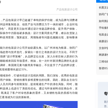
案
长图文
产品包装设计公司
协同广
产品包装设计早已超越了单纯的保护功能，成为品牌与消费者
如何挑
州这样集制造业、创意产业与消费活力于一体的城市，企业对包
手绘服
有特色”，而是更关注如何通过设计传递品牌价值、提升用户体验，
际操作中仍面临诸多挑战：设计方案同质化严重，难以在货架上
包装盒
料使用受限；预算超支、周期拖沓等问题也频频出现，影响整体
画册设
力的包装设计公司开始崭露头角。以广州本地为根基，协同广
文创I
场趋势与技术迭代，探索出一套行之有效的设计方法论。不同于
网课课
强调“设计即策略”，从品牌定位出发，深入分析目标人群的行为
都能精准回应市场需求。例如，在一次针对新消费品牌的礼盒设
三维动
调研，将国潮元素与极简美学融合，不仅提升了产品的辨识度，
靠谱H
实现销量增长超过35%。
域协作，打破传统设计流程的局限。我们深知，优秀的包装设
用户体验、营销传播等多维度整合的结果。因此，团队会主动引
人员共同参与前期策划，提前规避生产中的潜在风险。同时，随
料选择上也进行了系统性优化。通过与环保材料供应商合作，采
，既满足了客户对绿色形象的需求，又未牺牲包装的质感与功能
正逐渐成为行业的新标准。