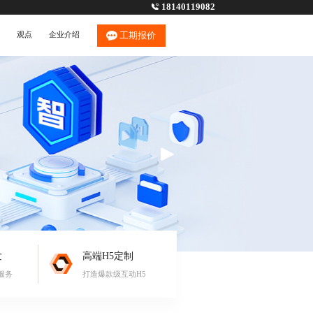
18140119082
观点
企业介绍
工期报价
发
高端H5定制
服务
打造爆款级互动H5