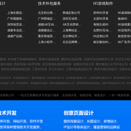
设计
技术外包服务
H5游戏制作
计
上海长图设计公司
北京积分商城开发公司
商城定制公司
郑州H5开发
广州视频剪辑公司
广州商城定制开发
深圳互动营销活动定制
太原H5开发
旅游H5
司
深圳创意设计公司
成都AR互动营销公司
AR互动营销公司
海报生成H5
H5游戏案
计
成都专业设计公司
成都微信公众号外包公司
上海网站定制开发
合肥H5互动游戏定制
H5定制开
版
成都产品画册设计
重庆商城系统开发
北京网站开发制作
H5定制公司
旅游宣传H
司
上海小程序开发制作
北京品牌网站开发
南京微信H5制作
5案例
苏州线下体感游戏制作
昆明H5游戏定制
重庆H5活动定制
石家庄H5游戏制作公司
支付宝小程
速H5游戏
西安高端小程序定制
武汉现场体感游戏定制
成都H5开发公司
重庆微信公众号外包公司
深圳会员营销游戏定制
三亚H5开发
开工红包H5
三亚H5游戏定制公司
西安长图定制设计
石家庄H
H5开发公司
H5游戏定制公司
微信商城定制
H5游戏开发公司
天津直播间装修公司
上海高端网站建设公司
青岛H5制作公司
站优化推广公司
H5页面制作
昆明微信H5定制
石家庄国潮插画设计公司
昆明体感营销游戏定制
沈阳平面包装设计公司
H5
互动科技有限公司
一站式互联网技术开发设计服务，含后端开发、前端呈现、视觉设计，一对一精准对接