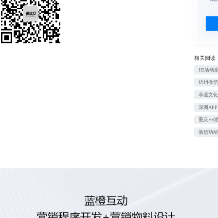
相关阅读
H5活动
杭州微
非遗文化
深圳AP
重庆H5
微信功