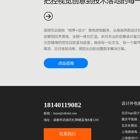
18140119082
设计外包
北
邮箱：liujie@cdlchd.com
重庆平面插画设计公
地址：成都市武侯区红牌楼蓝海B座1201
北京长图设计公
上海插画海报设
联系我们
上海微信SVG