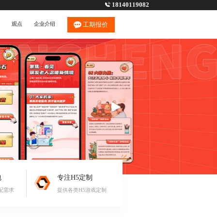
18140119082
观点
企业介绍
工期报价
包
专注H5定制
配需求
提供各类H5游戏定制