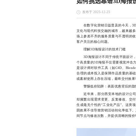
如何挑选靠谱3D海报
发布于 2025-12-25
在数字化营销日益普及的今天，3D
文化与现代科技交融的城市，越来越多
场上参差不齐的服务质量与不透明的收
客户关注的核心问题。
理解3D海报设计的技术门槛
3D海报设计不同于传统平面设计，
个高质量的3D海报不仅需要视觉冲击
是设计师对软件工具（如C4D、Blen
合理的成本投入是保障作品质量的基础
或素材使用上存在压缩，最终交付效果
警惕低价陷阱：表面优惠背后的隐
近年来，部分西安本地的设计公司打着
却频繁出现需求变更、反复修改、交付
生成毫无个性的“工业化产品”。这类
因效果不佳导致营销活动转化率低下。
间节点与修改次数，并提供清晰的报价