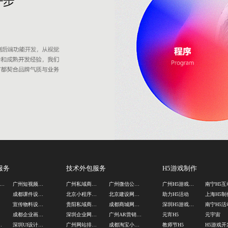
服务
技术外包服务
H5游戏制作
京logo设计公司
广州短视频制作公司
广州私域商城制作公司
广州微信公众号外包公司
广州H5游戏制作
司
成都课件设计公司
北京小程序制作公司
北京建设网站公司
助力H5活动
上海H5制
司
宣传物料设计公司
贵阳私域商城开发公司
成都商城网站建设公司
深圳H5游戏开发
计
成都企业画册设计公司
深圳企业网站建设
广州AR营销游戏定制
元宵H5
元宇宙
制作设计
深圳UI设计公司
广州网站排名优化公司
成都淘宝小程序定制
教师节H5
H5游戏开