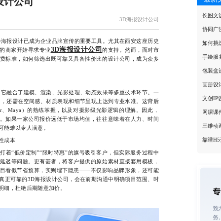
设计公司
长图文
3D海报设计公司
协同广
海报设计已成为企业品牌宣传的重要工具。尤其在西安这座历史
如何挑
3D海报设计公司
的商家开始寻求专业
的支持。然而，面对市
手绘服
费标准，如何筛选出既可靠又具备性价比的设计公司，成为众多
包装盒
画册设
它融合了建模、渲染、光影处理、动态效果等多重技术环节。一
文创I
力，还需在空间感、材质表现和细节呈现上达到专业水准。这背后
der、Maya）的熟练掌握，以及对摄影级光影逻辑的理解。因此，
网课课
。如果一家公司报价远低于市场均值，往往意味着在人力、时间
三维动
可能难以令人满意。
靠谱H
性成本
“低价定制”“限时特惠”的旗号吸引客户，但实际服务过程中
延迟等问题。更有甚者，将客户提供的原始素材直接套用模板，
项目看似节省预算，实则埋下隐患——不仅影响品牌形象，还可能
真正可靠的3D海报设计公司，会在前期沟通中明确项目范围、时
明细，杜绝后期随意加价。