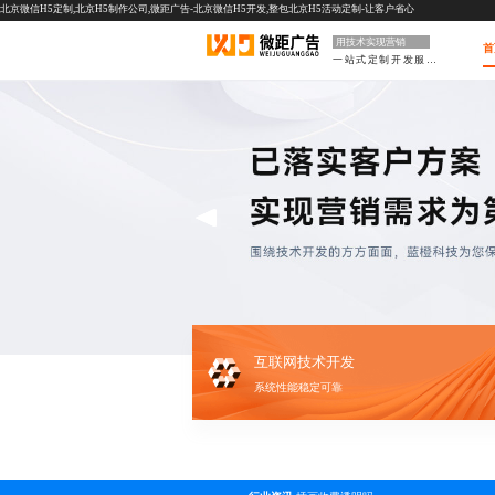
北京微信H5定制,北京H5制作公司,微距广告-北京微信H5开发,整包北京H5活动定制-让客户省心
用技术实现营销
首
一站式定制开发服务
互联网技术开发
系统性能稳定可靠