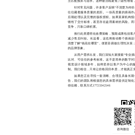
主匹配预算与需求。这种做法既避免了隐性增项
针对常见问题，许多客户反映“不清楚为何价格
往往藏着服务质量的差距。一份高质量的插画作
后期处理以及完整的版权授权。如果某家机构报
牺牲了交付标准，甚至存在盗用素材的风险。而
竞争，只靠口碑积累。
推行此类透明化收费策略，预期成果包括客户信
减少售后纠纷。长远看，这也将推动整个插画设
清楚了解“钱花在哪里”，便更容易做出理性决策
的品牌形象。
从用户需求出发，我们深知大家搜索“专业插画
比对、可信任的参考标准。这不是简单的数字对
视觉设计领域多年，始终坚持以客户为中心的
制。我们相信，只有让价格回归本质，才能真正
如果您正在寻找一套清晰、合理且具备长期合
告，我们的团队将根据您的具体需求提供定制化
得信赖，联系方式17723342546