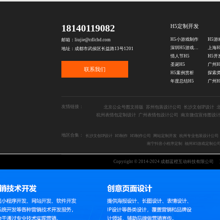
18140119082
H5定制开发
H5小游戏制作
邮箱：liujie@cdlchd.com
深圳H5游戏制作
地址：成都市武侯区长益路13号1201
情人节H5
圣诞H5
联系我们
H5案例赏析
探索类
年度总结H5
广州H
友情链接：
北京公众号图文排版
苏州包装设计公司
长沙文创IP设计
杭州表情包定制设计
广州表情包设计公司
南京微信宣传图设
地区合集：
长沙文创IP设计
H5制作
H5制作公司
网站定制开发
杭州专业包装设计公司
南宁抖音小程序定制
福州H5游戏定制公
Copyright © 2014-2024 成都蓝橙互动科技有限公司