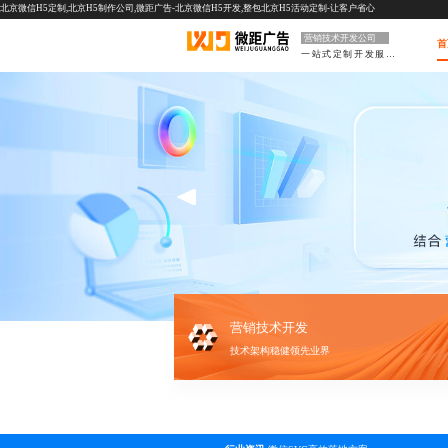
北京微信H5定制,北京H5制作公司,微距广告-北京微信H5开发,整包北京H5活动定制-让客户省心
营销技术开发公司
首
一站式定制开发服务
营销技术开发
技术架构稳健领先业界