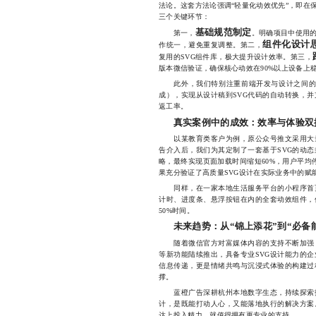
法论。这套方法论强调“轻量化动效优先”，即在
三个关键环节：
基础规范制定
第一，
。明确项目中使用
组件化设计
作统一，避免重复调整。第二，
复用的SVG组件库，极大提升设计效率。第三，
版本微信验证，确保核心动效在90%以上设备上
此外，我们特别注重前端开发与设计之间的协同。
成），实现从设计稿到SVG代码的自动转换，
返工率。
真实案例中的成效：效率与体验双
以某教育类客户为例，原公众号推文采用大量
告介入后，我们为其定制了一套基于SVG的动
略，最终实现页面加载时间缩短60%，用户平均
果充分验证了高质量SVG设计在实际业务中的赋
同样，在一家本地生活服务平台的小程序首页
计时、进度条、悬浮按钮在内的全套动效组件，
50%时间。
未来趋势：从“锦上添花”到“必备
随着微信官方对富媒体内容的支持不断加强，
等新功能陆续推出，具备专业SVG设计能力的
信息传递，更是情绪共鸣与沉浸式体验的构建过
撑。
蓝橙广告深耕杭州本地数字生态，持续探索技
计，是既能打动人心，又能落地执行的解决方案
达上投入精力，就值得拥有更专业的支持。