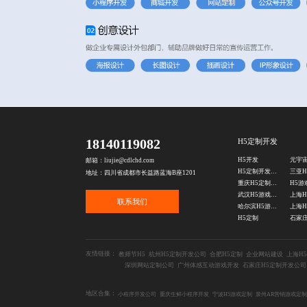
18140119082
H5定制开发
H5开发
元宇
邮箱：liujie@cdlchd.com
H5定制开发公司
地址：四川省成都市长益路蓝海B座1201
重庆H5定制开发公司
武汉H5游戏开发公司
联系我们
哈尔滨H5游戏定制
上海H
H5定制
石家庄
友情链接：
教师节H5
杭州H5定制开发公司
合肥H5定制
企业网站建设
上海H
深圳网站定制公司
广州体感互动游戏开发
石家庄H5定制开发公司
地区合集：
小程序开发公司
重庆生鲜小程序开发
宁波H5游戏定制
泉州AR营销游戏定制