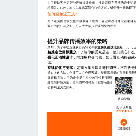
为了帮助客户更好地理解设计价值，设计师应在前期沟通中明
果差异。此外，还可以提供定制化报价方案，确保每一分钱都花
如何避免返工成本
为了避免因需求变更导致的返工成本，企业和设计师应在项目
双方的责任与义务，可以大大减少后续纠纷的发生。
提升品牌传播效率的策略
最后，为了帮助企业获得高转化率的
宣传长图设计服务
，以下几
精准定位目标受众
：了解你的受众是谁，他们关心什么
强化互动性设计
：增加用户参与感，如设置互动按钮或
愿。
持续优化与测试
：定期收集反馈并进行调整，不断改进
通过上述方法，企业可以在合理预算内获得高质量的宣传长图设
微距视觉致力于为企业提供专业的宣传长图设计服务，我们拥
身定制解决方案。如果您有任何关于宣传长图设计的需求，请随时联系
们将竭诚为您服务。
— THE END
咨询热线
17723342546
服务
回到顶部