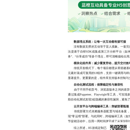
数据埋点系统：让每一次互动都有据可循
没有数据支撑的互动等于盲人摸象。一套完善
法是基于自研SDK或集成第三方分析平台（如神策
务”、“分享成功”等多个埋点，即可清晰描绘出
模块化组件库：减少重复劳动，提升交付效
传统开发模式下，每个项目都需从零搭建基础
元素封装成可复用的UI组件，支持一键调用与
显著提升。更重要的是，组件库支持版本控制与
自动化测试流程：保障稳定性与兼容性
由于不同手机型号、浏览器版本之间的差异，
通过集成Puppeteer、Playwright
助自动化测试发现3处隐藏的兼容性漏洞，避免
云开发平台与跨端编译工具：突破部署瓶颈
传统部署方式依赖服务器配置与域名备案，流
现“零运维”部署。与此同时，跨端编译工具（如T
节促销活动中，仅用一周时间便完成了从策划到
综上所述，H5游戏定制已不再是简单的“做个