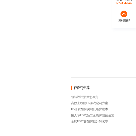
17723342546
回到顶部
内容推荐
包装设计预算怎么定
高效上线的H5游戏定制方案
H5开发如何实现低维护成本
情人节H5成品怎么确保规范运营
合肥H5广告如何提升转化率