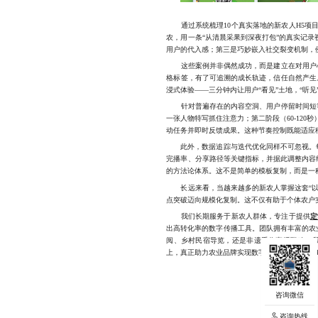
通过系统梳理10个真实落地的新农人H5项目
农，用一条“从清晨采果到深夜打包”的真实记
用户的代入感；第三是巧妙嵌入社交裂变机制，例
这些案例并非偶然成功，而是建立在对用户心理
格标签，有了可追溯的成长轨迹，信任自然产生
浸式体验——三分钟内让用户“看见”土地，“听见
针对普遍存在的内容空洞、用户停留时间短等问
一张人物特写抓住注意力；第二阶段（60-120
动任务并即时反馈成果。这种节奏控制既能适应
此外，数据追踪与迭代优化同样不可忽视。每
完播率、分享路径等关键指标，并据此调整内容
的方法论体系。这不是简单的模板复制，而是一
长远来看，当越来越多的新农人掌握这套“以案
点突破迈向规模化复制。这不仅有助于个体农户实
我们长期服务于新农人群体，专注于提供
定
出高转化率的数字传播工具。团队拥有丰富的农
阅、乡村民宿导览，还是非遗手作直播联动，我
上，真正助力农业品牌实现数字化升级。17723342
咨询热线