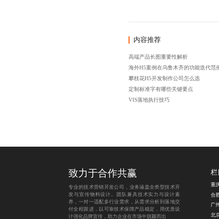
内容推荐
高端产品长图重要性解析
海外H5案例在乌鲁木齐的功能迭代范
攀枝花H5开发制作公司怎么选
定制标准字有哪些关键要点
VIS落地执行技巧
致力于合作共赢
栏
专业的技术营销开发公司，业务涵盖全类型技术开
发与宣传物料设计。团队兼具技术实力与设计素
养，一对一适配多行业需求，从需求分析到落地交
付全程跟进，以可靠技术保障产品稳定，用优质设
计强化品牌宣传，助力企业在市场中脱颖而出