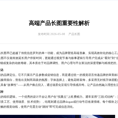
高端产品长图重要性解析
发布时间 2026-05-08
产品长图
图早已超越了传统信息罗列的单一功能，成为品牌塑造高端形象、实现高效转化的核心工
图不仅能有效延长用户停留时间，更能通过视觉节奏与叙事逻辑引导用户完成从“看到”到“信
滤镜或复杂的动效堆砌，其本质在于对品牌调性、用户心理与平台算法的深度理解与精准把控
表达
品牌定位。它不只展示产品参数或促销信息，而是通过统一的视觉语言传递品牌的审美标
或极简留白，营造出克制而高级的氛围；字体选择上，避免花哨装饰，多采用无衬线字体搭配
具备“故事性”——从用户痛点切入，通过场景化呈现引导情感共鸣，让产品自然融入理想生
流转
组织逻辑。一个优秀的设计不会让用户在“找重点”上耗费精力。通常采用“三段式结构”：
质工艺、使用场景、技术优势），结尾则通过品牌slogan或行动号召收束情绪。每个模块
畅的视觉动线，使用户无需主动“跳转”即可完成信息消化。