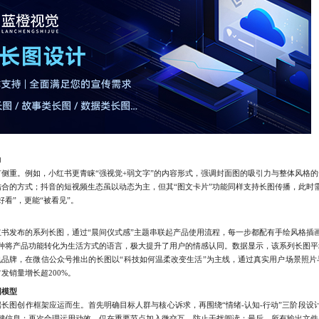
力
重。例如，小红书更青睐“强视觉+弱文字”的内容形式，强调封面图的吸引力与整体风格的
合的方式；抖音的短视频生态虽以动态为主，但其“图文卡片”功能同样支持长图传播，此时
看”，更能“被看见”。
发布的系列长图，通过“晨间仪式感”主题串联起产品使用流程，每一步都配有手绘风格插画
种将产品功能转化为生活方式的语言，极大提升了用户的情感认同。数据显示，该系列长图平
电品牌，在微信公众号推出的长图以“科技如何温柔改变生活”为主线，通过真实用户场景照
发销量增长超200%。
图模型
图创作框架应运而生。首先明确目标人群与核心诉求，再围绕“情绪-认知-行动”三阶段设计
关键信息；再次合理运用动效，仅在重要节点加入微交互，防止干扰阅读；最后，所有输出文件