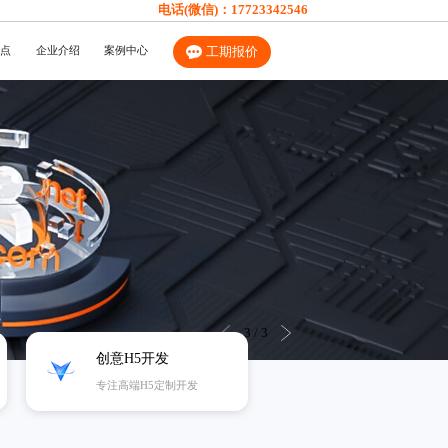
电话(微信)：
17723342546
观点
企业介绍
案例中心
工期报价
3
/
3
创意H5开发
专注高端H5定制开发