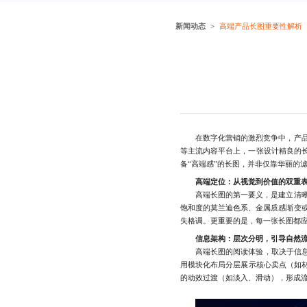
新闻动态
高端产品长图重要性解析
在数字化营销的激烈竞争中，产品长
等主流内容平台上，一张设计精良的长
备“高端感”的长图，并非仅靠华丽的
高端定位：从视觉到价值的双重
高端长图的第一要义，是建立清晰的
饱和度的莫兰迪色系、金属质感渐变
失格调。更重要的是，每一张长图都应
信息架构：层次分明，引导自然
高端长图的阅读体验，取决于信息的
用模块化布局分层展示核心卖点（如材
的动效过渡（如淡入、滑动），形成流