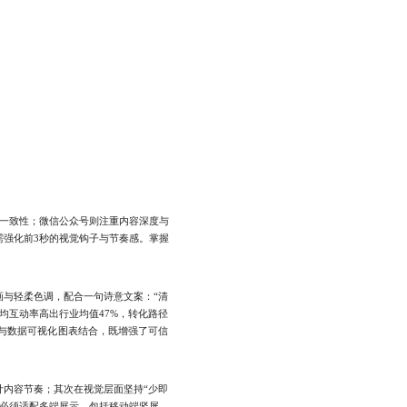
一致性；微信公众号则注重内容深度与
需强化前3秒的视觉钩子与节奏感。掌握
与轻柔色调，配合一句诗意文案：“清
均互动率高出行业均值47%，转化路径
片与数据可视化图表结合，既增强了可信
内容节奏；其次在视觉层面坚持“少即
必须适配多端展示，包括移动端竖屏、