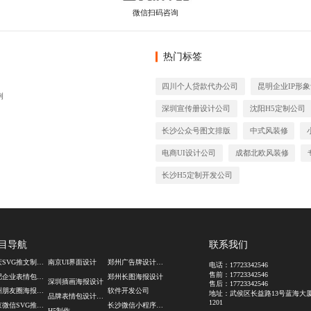
热门标签
四川个人贷款代办公司
昆明企业IP形
例
深圳宣传册设计公司
沈阳H5定制公司
长沙公众号图文排版
中式风装修
电商UI设计公司
成都北欧风装修
长沙H5定制开发公司
目导航
联系我们
重庆SVG推文制作公司
南京UI界面设计
郑州广告牌设计公司
电话：
17723342546
售前：
17723342546
合肥企业表情包设计公司
郑州长图海报设计
深圳插画海报设计
售后：
17723342546
广州朋友圈海报设计公司
软件开发公司
地址：武侯区长益路13号蓝海大
品牌表情包设计公司
1201
北京微信SVG推文设计
长沙微信小程序开发公司
H5制作