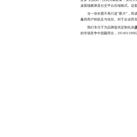
桌面端横屏及社交平台压缩格式。这
当一张长图不再只是“图片”，而成
赢得用户的驻足与信任。对于企业而
我们专注于为品牌提供定制化的
的市场竞争中脱颖而出，1814011908