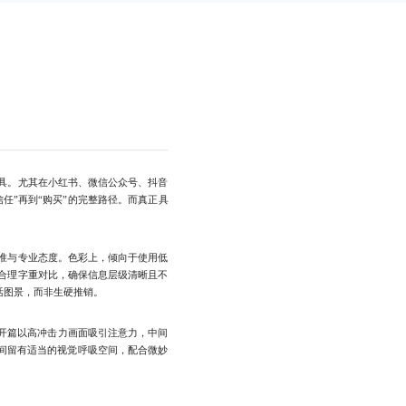
具。尤其在小红书、微信公众号、抖音
任”再到“购买”的完整路径。而真正具
。
准与专业态度。色彩上，倾向于使用低
合理字重对比，确保信息层级清晰且不
活图景，而非生硬推销。
开篇以高冲击力画面吸引注意力，中间
之间留有适当的视觉呼吸空间，配合微妙