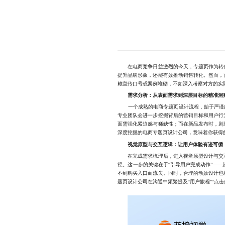
在电商竞争日益激烈的今天，专题页作为转化
提升品牌形象，还能有效推动销售转化。然而，
赖宣传口号或案例堆砌，不如深入考察对方的实
需求分析：从表面需求到深层目标的精准洞
一个成熟的电商专题页设计流程，始于严谨的需
专业团队会进一步挖掘背后的营销目标和用户行
面需强化紧迫感与稀缺性；而在新品发布时，则
深度挖掘的电商专题页设计公司，意味着你获得
视觉原型与交互逻辑：让用户体验有迹可循
在完成需求梳理后，进入视觉原型设计与交互
径。这一步的关键在于“引导用户完成动作”—
不到购买入口而流失。同时，合理的动效设计也
题页设计公司在沟通中频繁提及“用户旅程”“点