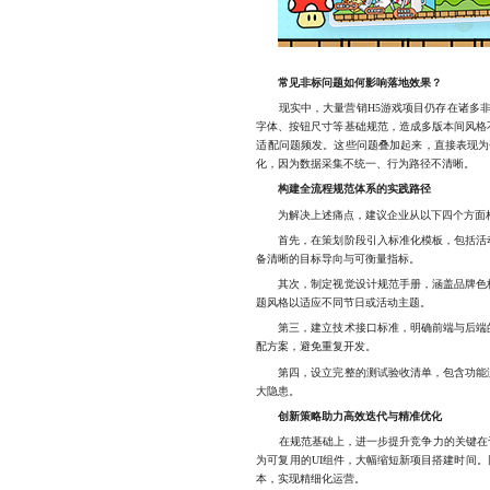
常见非标问题如何影响落地效果？
现实中，大量营销H5游戏项目仍存在诸多非
字体、按钮尺寸等基础规范，造成多版本间风格
适配问题频发。这些问题叠加起来，直接表现为
化，因为数据采集不统一、行为路径不清晰。
构建全流程规范体系的实践路径
为解决上述痛点，建议企业从以下四个方面构
首先，在策划阶段引入标准化模板，包括活动
备清晰的目标导向与可衡量指标。
其次，制定视觉设计规范手册，涵盖品牌色板
题风格以适应不同节日或活动主题。
第三，建立技术接口标准，明确前端与后端的
配方案，避免重复开发。
第四，设立完整的测试验收清单，包含功能测
大隐患。
创新策略助力高效迭代与精准优化
在规范基础上，进一步提升竞争力的关键在于“
为可复用的UI组件，大幅缩短新项目搭建时间
本，实现精细化运营。