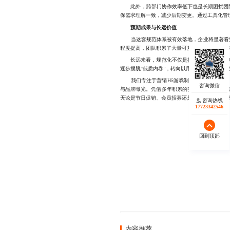
此外，跨部门协作效率低下也是长期困扰团队的
保需求理解一致，减少后期变更。通过工具化管理（
预期成果与长远价值
当这套规范体系被有效落地，企业将显著看到成
程度提高，团队积累了大量可复用的内容资产，
长远来看，规范化不仅是提升单个项目的成功
逐步摆脱“低质内卷”，转向以用户体验和数据实
我们专注于营销H5游戏制作的全流程服务，
与品牌曝光。凭借多年积累的实战经验，我们在
无论是节日促销、会员招募还是品牌宣传，我们都能
咨询热线
17723342546
回到顶部
内容推荐