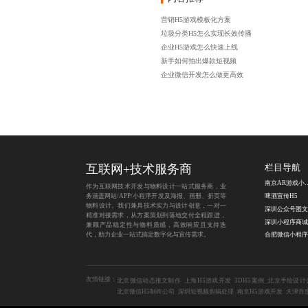
营销H5游戏模板化方案
垃圾分类H5怎么实现长效传播
企业H5游戏怎么快速上线
新手如何拍出爆款短视频
企业微信开发怎么做更高效
互联网+技术服务商
栏目导航
南京AR游戏
作为互联网技术开发与物料设计一站式服务商，业
务涵盖网站/APP/小程序开发及海报、画册、折页等
啤酒宣传H5
物料设计。我们兼具技术实力与设计创意，一对一
精准对接需求，从方案策划到落地交付全程跟进，
兼顾产品稳定性与物料质感，高效响应且支持迭
代，助力企业一站式搞定数字化与宣传需求。
友情链接：
北京微信动态推文制作
上海H5游戏开发
3DH5案例
北京手绘设计
北京微信H5制作公司
深圳短视频剪辑处理
南京H5游戏开发
天津百