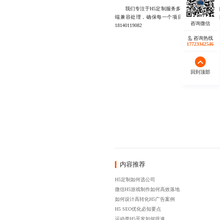
我们专注于H5定制服务多年，积累了丰富的
端兼容处理，确保每一个项目在性能与体验之
18140119082
咨询热线
17723342546
回到顶部
内容推荐
H5定制如何选公司
微信H5游戏制作如何高效落地
如何设计高转化H5广告案例
H5 SEO优化必知要点
运动类H5开发如何提速