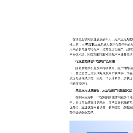
在移动互联网快速发展的今天，用户注意力变得
播工具，而
H5定制
正逐渐成为数字化营销中的关
用户的参与感与转化率。尤其在活动推广、品牌
户画像构建，H5定制都能精准匹配不同业务需
行业趋势推动H5定制广泛应用
随着智能手机普及率持续攀升，用户对内容体验
下，静态图文已难以满足现代用户的期待，而轻
决定是否继续浏览，因此一个设计精良、加载迅
作的落地执行。
典型应用场景解析：从活动推广到数据沉淀
在实际应用中，H5定制的价值体现在多个维度
率。再比如品牌宣传类项目，借助全屏视频背景
现突出。通过设置问卷填答、表单提交、点击热
营销提供数据支撑。