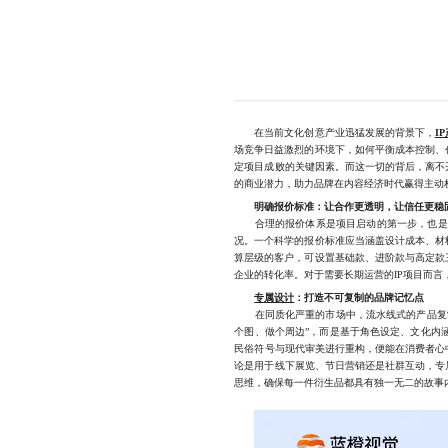
在当前文化创意产业迅猛发展的背景下，
I
场竞争日益激烈的环境下，如何平衡成本控制、
定项目成败的关键因素。而这一切的背后，离不
的商业潜力，助力品牌在内容经济时代赢得主动
明确报价标准：让合作更透明，让信任更稳
合理的报价体系是项目启动的第一步，也是建
况。一个科学的报价标准应当涵盖设计成本、材
算层级的客户，可设置基础款、进阶款与高定款
企业的转化率。对于需要长期运营的IP项目而
专属设计
：打造不可复制的品牌记忆点
在同质化严重的市场中，流水线式的产品复制难
个图、做个周边”，而是基于角色设定、文化内
民俗符号与现代审美进行重构，便能在消费者心
论是用于线下展览、节日营销还是社群互动，专
思维，确保每一件衍生品都具有独一无二的故事