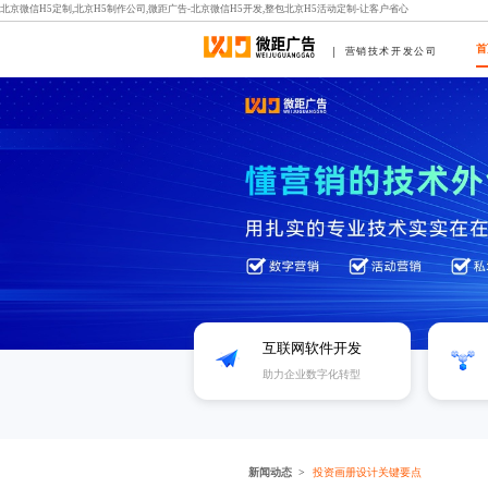
北京微信H5定制,北京H5制作公司,微距广告-北京微信H5开发,整包北京H5活动定制-让客户省心
首
营销技术开发公司
互联网软件开发
助力企业数字化转型
新闻动态
投资画册设计关键要点