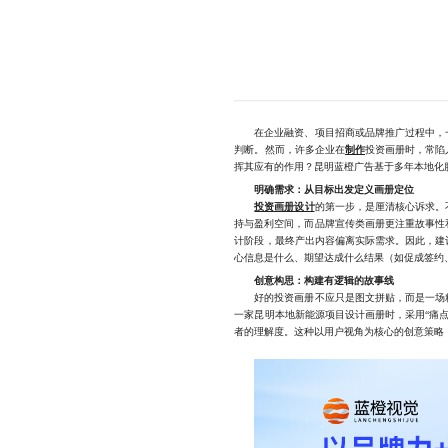
在企业融资、项目招商或品牌推广过程中，一
判断。然而，许多企业在
制作
投资画册时，常陷
挥其应有的作用？昆明蓝橙广告基于多年本地化
明确需求：从目标出发定义画册定位
投资画册设计
的第一步，是厘清核心诉求。
持与盈利空间，而品牌宣传类画册更注重故事性
计阶段，最终产出内容偏离实际需求。因此，建
心信息是什么、期望达成什么结果（如促成签约
创意构思：构建有逻辑的故事线
好的投资画册不应只是图文拼贴，而是一场精
一家昆明本地新能源项目设计画册时，采用“痛
者的理解度。这种以用户视角为核心的创意策略