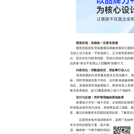
视觉呈现：风格统一且富有质感
视觉层面是投资画册最容易被忽视却又最影响
当加入活力色块；字体选择上，正文推荐易读性
白、层次对比与精准排版，营造出高端专业的视
品具备“拿在手里就让人想翻阅”的吸引力。
内容优化：用数据说话，用故事打动人心
投资画册的内容质量直接决定其说服力。除了
标；同时穿插真实客户评价、合作案例或媒体曝
动态，直观体现市场渗透能力，获得投资人高度
换为具体描述，如“已覆盖西南三省12个地级市，
交付与反馈：闭环管理确保落地效果
画册设计并非一锤子买卖，从初稿到定稿需要经
时收集反馈并迭代优化，有效降低返工风险。最
是，建议在画册发布后跟踪使用反馈，了解其在
在昆明本地市场深耕多年，蓝橙广告始终专注
失专业性的视觉方案，助力客户在竞争中脱颖而
进，确保每一个细节都经得起推敲。如果您正在