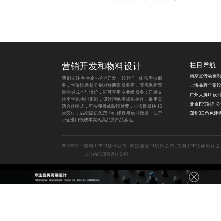
营销开发和物料设计
栏目导航
我们专注各大企业的“开发 + 设计”一体化需求服
务，性价比远超分别对接两家服务商。无需承担双
重沟通成本与溢价，即可享受专业级服务：开发支
持个性化功能定制，设计拒绝模板化创作。采用灵
北京PPT制作公
活合作模式，可按项目或阶段付费，小项目最快 15
天交付，后期提供免费 bug 修复与设计微调，让中
小企业用低成本实现高品质产品落地。
友情链接：
深圳APPUI设计公司
武汉后台UI设计公司
苏州APP软件制作
上海药品包装设计公司
Copyright © 2014-2026 成都蓝橙互动科技有限公司
地区合集：
微信小程序定制开发
太原城市旅游地图设计
温州快递袋包装设计
柳州公众
昆明插画设计公