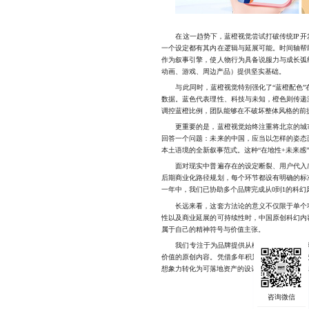
在这一趋势下，蓝橙视觉尝试打破传统IP开发
一个设定都有其内在逻辑与延展可能。时间轴帮
作为叙事引擎，使人物行为具备说服力与成长弧
动画、游戏、周边产品）提供坚实基础。
与此同时，蓝橙视觉特别强化了“蓝橙配色”在
数据。蓝色代表理性、科技与未知，橙色则传递
调控蓝橙比例，团队能够在不破坏整体风格的前
更重要的是，蓝橙视觉始终注重将北京的城市
回答一个问题：未来的中国，应当以怎样的姿态
本土语境的全新叙事范式。这种“在地性+未来感
面对现实中普遍存在的设定断裂、用户代入感
后期商业化路径规划，每个环节都设有明确的标
一年中，我们已协助多个品牌完成从0到1的科幻风
长远来看，这套方法论的意义不仅限于单个项
性以及商业延展的可持续性时，中国原创科幻内
属于自己的精神符号与价值主张。
我们专注于为品牌提供从概念策划到视觉呈现全
价值的原创内容。凭借多年积累的经验与稳定的
想象力转化为可落地资产的设计团队，欢迎联系17