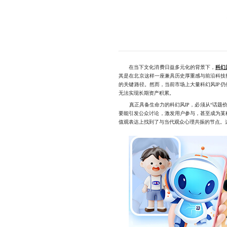
在当下文化消费日益多元化的背景下，
科幻
其是在北京这样一座兼具历史厚重感与前沿科技
的关键路径。然而，当前市场上大量科幻风IP
无法实现长期资产积累。
真正具备生命力的科幻风IP，必须从“话题价
要能引发公众讨论，激发用户参与，甚至成为某
值观表达上找到了与当代观众心理共振的节点。