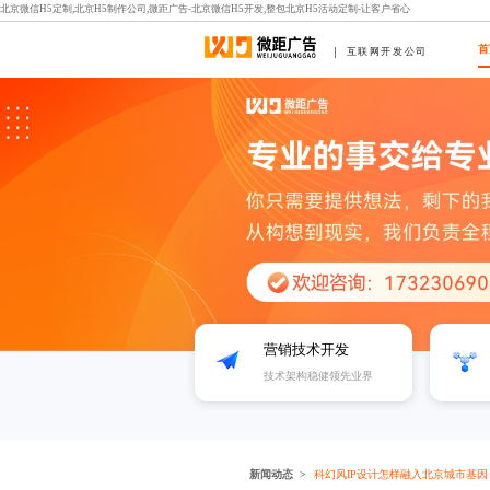
北京微信H5定制,北京H5制作公司,微距广告-北京微信H5开发,整包北京H5活动定制-让客户省心
首
互联网开发公司
营销技术开发
技术架构稳健领先业界
新闻动态
科幻风IP设计怎样融入北京城市基因