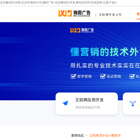
北京微信H5定制,北京H5制作公司,微距广告-北京微信H5开发,整包北京H5活动定制-让客户省心
首
互联网开发公司
互联网应用开发
系统性能稳定可靠
新闻动态
定制教育IP设计哪家强