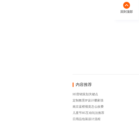
回到顶部
内容推荐
H5营销策划关键点
定制教育IP设计哪家强
南京蓝橙视觉怎么收费
儿童节H5互动玩法推荐
日用品包装设计流程