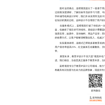
面对这些痛点，蓝橙视觉提出了一套基于用户画
过前期深度调研，了解目标学员的学习习惯、年
学科辅导机构设计IP时，我们并未采用常见的卡
征知识积累的过程。这种设计不仅增强了用户的
在服务模式上，蓝橙视觉打破了传统的一次性收
益，也确保了项目的可持续性。基础设计费覆盖
场景应用，如课件、宣传物料、周边产品等；而
的收费方式，让客户能够清晰预估投入，也减少
实际案例表明，该模式已帮助多家教育机构实现
用户留存率提高25%，社交媒体互动量翻倍。关
带。
展望未来，教育IP设计不应只是“视觉外包”
进。我们相信，当创意真正服务于教育本质，当
蓝橙视觉专注于教育IP设计公司领域，致力于
构建具有识别度与生命力的品牌形象，现提供专业的教
咨询热线
18140119082