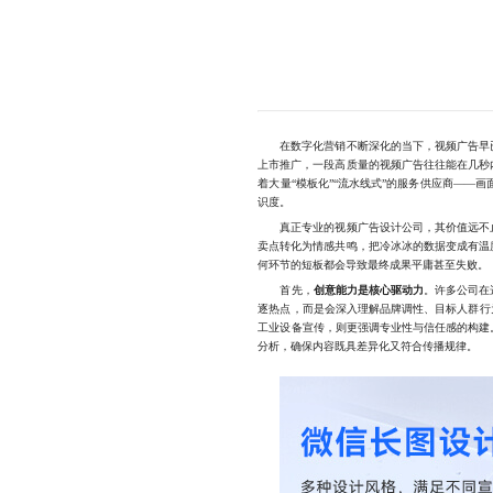
在数字化营销不断深化的当下，视频广告早已
上市推广，一段高质量的视频广告往往能在几秒
着大量“模板化”“流水线式”的服务供应商—
识度。
真正专业的视频广告设计公司，其价值远不止
卖点转化为情感共鸣，把冷冰冰的数据变成有温
何环节的短板都会导致最终成果平庸甚至失败。
首先，
创意能力是核心驱动力
。许多公司在
逐热点，而是会深入理解品牌调性、目标人群行
工业设备宣传，则更强调专业性与信任感的构建
分析，确保内容既具差异化又符合传播规律。