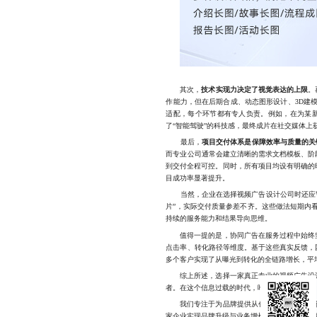
其次，
技术实现力决定了视觉表达的上限
。
作能力，但在后期合成、动态图形设计、3D建
适配，每个环节都有专人负责。例如，在为某新
了“智能驾驶”的科技感，最终成片在社交媒体上
最后，
项目交付体系是保障效率与质量的关
而专业公司通常会建立清晰的需求文档模板、阶
到交付全程可控。同时，所有项目均设有明确的
目成功率显著提升。
当然，企业在选择视频广告设计公司时还应警惕
片”，实际交付质量参差不齐。这些做法短期内
持续的服务能力和结果导向思维。
值得一提的是，协同广告在服务过程中始终坚
点击率、转化路径等维度。基于这些真实反馈，
多个客户实现了从曝光到转化的全链路增长，平均
综上所述，选择一家真正专业的视频广告设计
者。在这个信息过载的时代，唯有用心讲好故事
我们专注于为品牌提供从创意策划到落地执行
家企业实现品牌升级与业务增长，如需了解具体服务