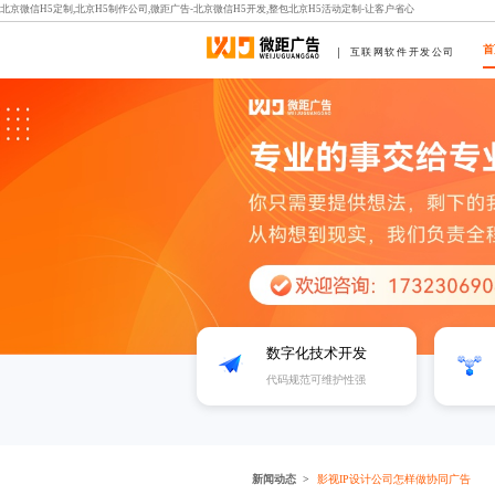
北京微信H5定制,北京H5制作公司,微距广告-北京微信H5开发,整包北京H5活动定制-让客户省心
首
互联网软件开发公司
数字化技术开发
代码规范可维护性强
新闻动态
影视IP设计公司怎样做协同广告