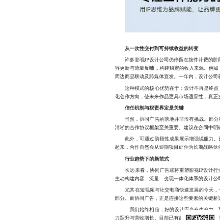
从一次性交付到可持续收益的转变
许多影视IP设计公司仍停留在按件计费的阶段
容更新与流量反哺，构建稳定的收入来源。例如
周边商品联动及跨媒体宣发。一年内，设计公司
这种模式的核心优势在于：设计不再是终点，
化创作方向，使未来作品更具市场适应性，真正实
信任机制与权责界定是关键
当然，协同广告的落地并非没有挑战。部分客
清晰的合作协议框架至关重要。建议在合同中明
此外，可通过阶段性成果展示增强说服力。比
起来，合作自然会从短期项目延伸为长期战略伙
行业趋势下的新范式
长远来看，协同广告或将重塑影视IP设计行业
主动构建内容—流量—变现一体化体系的设计公
尤其在短视频与社交电商快速发展的今天，一个
部分。而协同广告，正是连接这些要素的关键桥
我们始终相信，好的设计应当有生命力，而生
力跃升与营收增长。目前已有超过40%的客户选