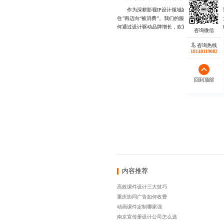
作为深耕影视IP设计领域的专业团队，我们专
住”再迈向“被消费”。我们的服务涵盖从概念
何通过设计驱动品牌增长，欢迎直接联系177233
咨询热线
18140119082
回到顶部
内容推荐
高效课件设计三大技巧
重庆协同广告如何收费
动画课件定制哪家强
南京宣传册设计公司怎么选