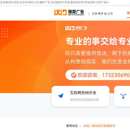
北京微信H5定制,北京H5制作公司,微距广告-北京微信H5开发,整包北京H5活动定制-让客户省心
首
互联网开发公司
互联网营销开发
保障项目品质精益求精
新闻动态
高端二维动画定制哪家强