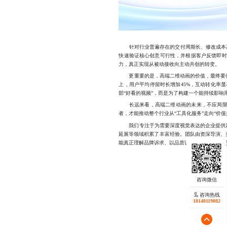
针对行业普遍存在的交付周期长、修改成本高、
快速验证核心创意可行性，并根据客户反馈即时
力，真正实现从被动接收向主动共创的转变。
更重要的是，高端二维动画的价值，最终要体现
上，用户平均停留时长增加45%，互动转化率
部“好看的视频”，而是为了构建一个能持续影响
长远来看，高端二维动画的未来，不应局限于“
者，才能推动整个行业从“工具化服务”走向“价
我们专注于为需要深度视觉表达的企业提供定制
延展等领域积累了丰富经验。团队由资深导演、
能真正理解品牌诉求、以品质说话的
二维动画制
咨询热线
18140119082