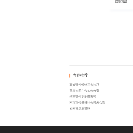
回到顶部
内容推荐
高效课件设计三大技巧
重庆协同广告如何收费
动画课件定制哪家强
南京宣传册设计公司怎么选
协同视觉靠谱吗