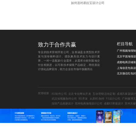
如何选对易拉宝设计公司
致力于合作共赢
栏目导航
专业的技术营销开发公司，业务涵盖全类型技术开
发与宣传物料设计。团队兼具技术实力与设计素
养，一对一适配多行业需求，从需求分析到落地交
付全程跟进，以可靠技术保障产品稳定，用优质设
计强化品牌宣传，助力企业在市场中脱颖而出
友情链接：
H5制作公司
北京专业网站开发
互动营销活动定制
成都X展架设
武汉短视频制作公司
H5开发
太原H5制作
VI设计公司
广州微博
深圳产品画册设计
郑州电商海报设计公司
成都UI界面设计
苏州关键
Copyright © 2014-2026 成都蓝橙互动科技有限公司
地区合集：
贵阳H5玩法制作
南京PPT定制公司
长春SVG设计公司
H5游戏开发公司
宁
H5游戏开发公司
贵阳公众号平台开发
营销