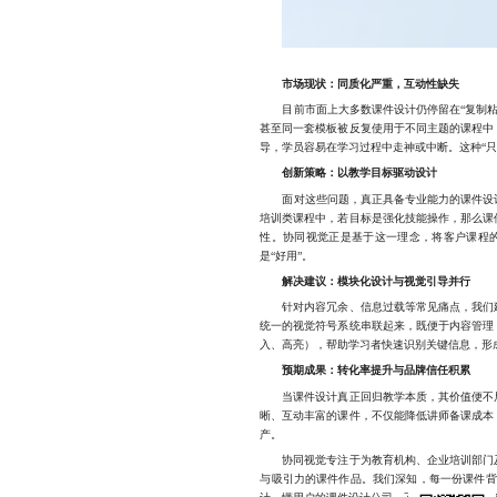
市场现状：同质化严重，互动性缺失
目前市面上大多数课件设计仍停留在“复制粘贴
甚至同一套模板被反复使用于不同主题的课程中
导，学员容易在学习过程中走神或中断。这种“
创新策略：以教学目标驱动设计
面对这些问题，真正具备专业能力的课件设计公
培训类课程中，若目标是强化技能操作，那么课
性。协同视觉正是基于这一理念，将客户课程的
是“好用”。
解决建议：模块化设计与视觉引导并行
针对内容冗余、信息过载等常见痛点，我们建
统一的视觉符号系统串联起来，既便于内容管理
入、高亮），帮助学习者快速识别关键信息，形
预期成果：转化率提升与品牌信任积累
当课件设计真正回归教学本质，其价值便不局
晰、互动丰富的课件，不仅能降低讲师备课成本
产。
协同视觉专注于为教育机构、企业培训部门及
与吸引力的课件作品。我们深知，每一份课件背