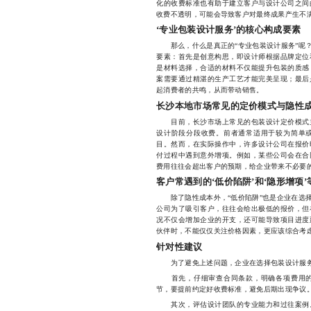
化的收费标准也有助于建立客户与设计公司之间
收费不透明，可能会导致客户对最终成果产生不
‘专业包装设计服务’的核心构成要素
那么，什么是真正的“专业包装设计服务”呢？
要素：首先是创意构思，即设计师根据品牌定位
是材料选择，合适的材料不仅能提升包装的质感
案需要通过精湛的生产工艺才能完美呈现；最后
起消费者的共鸣，从而带动销售。
长沙本地市场常见的定价模式与隐性
目前，长沙市场上常见的包装设计定价模式主
设计阶段分段收费。前者通常适用于较为简单
目。然而，在实际操作中，许多设计公司在报价
付过程中遇到意外增项。例如，某些公司会在合
费用往往会超出客户的预期，给企业带来不必要
客户常遇到的‘低价陷阱’和‘隐形增项
除了隐性成本外，“低价陷阱”也是企业在选择
公司为了吸引客户，往往会给出极低的报价，但
况不仅会增加企业的开支，还可能导致项目进度
伙伴时，不能仅仅关注价格因素，更应该综合考
针对性建议
为了避免上述问题，企业在选择包装设计服务
首先，仔细审查合同条款，明确各项费用的
节，要提前约定好收费标准，避免后期出现争议
其次，评估设计团队的专业能力和过往案例。